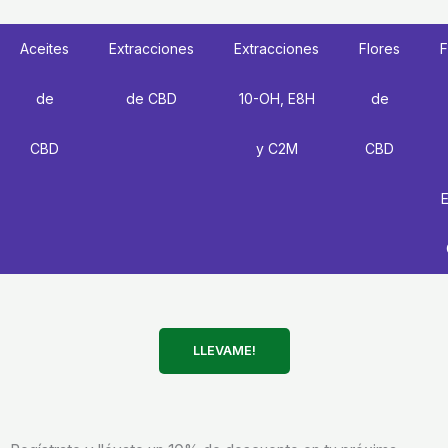
Aceites
Extracciones
Extracciones
Flores
F
de
de CBD
10-OH, E8H
de
CBD
y C2M
CBD
LLEVAME!