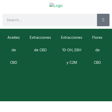
Ir
al
contenido
SE
Search
Aceites
Extracciones
Extracciones
Flores
de
de CBD
10-OH, E8H
de
CBD
y C2M
CBD