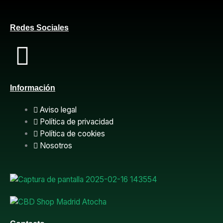
Redes Sociales
F
a
Información
c
Aviso legal
e
Política de privacidad
Política de cookies
b
Nosotros
o
o