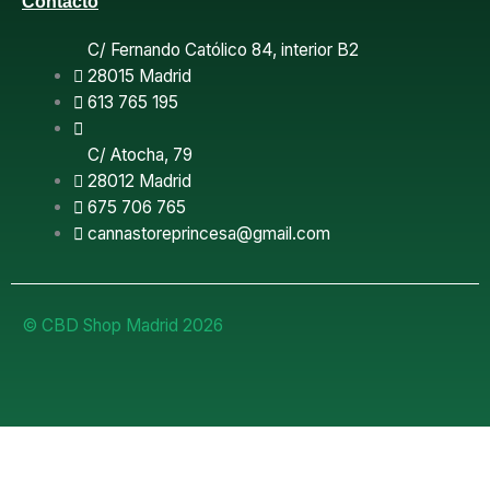
k
Contacto
C/ Fernando Católico 84, interior B2
28015 Madrid
613 765 195
C/ Atocha, 79
28012 Madrid
675 706 765
cannastoreprincesa@gmail.com
© CBD Shop Madrid 2026