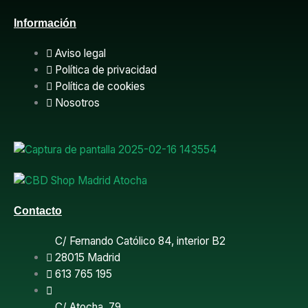
a
Información
c
Aviso legal
e
Política de privacidad
Política de cookies
b
Nosotros
o
o
k
Contacto
C/ Fernando Católico 84, interior B2
28015 Madrid
613 765 195
C/ Atocha, 79