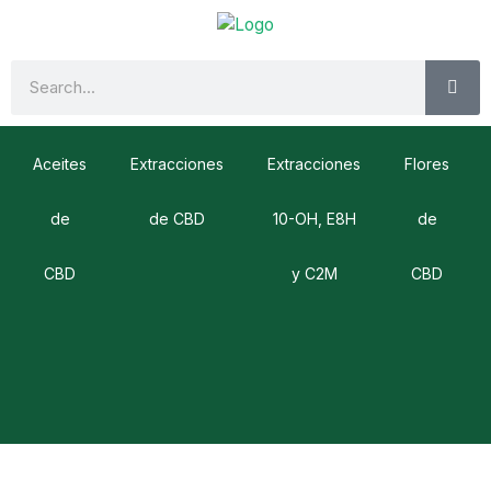
Ir
al
contenido
SE
Search
Aceites
Extracciones
Extracciones
Flores
de
de CBD
10-OH, E8H
de
CBD
y C2M
CBD