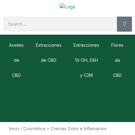
Ir
al
contenido
SE
Search
Aceites
Extracciones
Extracciones
Flores
de
de CBD
10-OH, E8H
de
CBD
y C2M
CBD
Inicio
/ Cosmética > Cremas Dolor e Inflamacion