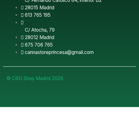
C/ Fernando Católico 84, interior B2
28015 Madrid
613 765 195
C/ Atocha, 79
28012 Madrid
675 706 765
cannastoreprincesa@gmail.com
© CBD Shop Madrid 2026