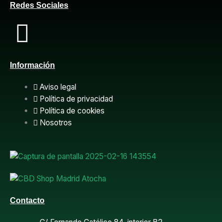
Redes Sociales
F
a
Información
c
Aviso legal
e
Política de privacidad
Política de cookies
b
Nosotros
o
o
k
Contacto