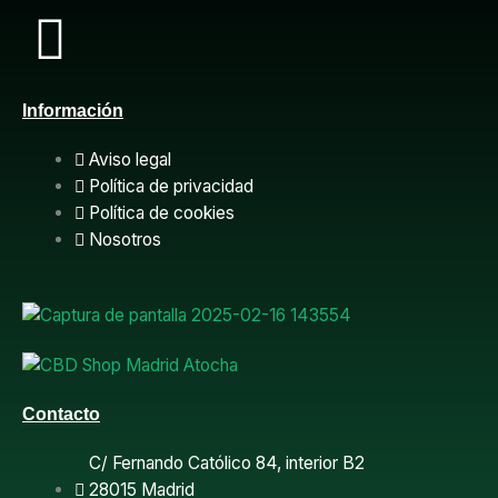
F
a
Información
c
Aviso legal
e
Política de privacidad
Política de cookies
b
Nosotros
o
o
k
Contacto
C/ Fernando Católico 84, interior B2
28015 Madrid