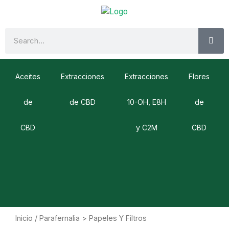
Ir
al
contenido
SE
Search
Aceites
Extracciones
Extracciones
Flores
de
de CBD
10-OH, E8H
de
CBD
y C2M
CBD
Inicio
/ Parafernalia > Papeles Y Filtros