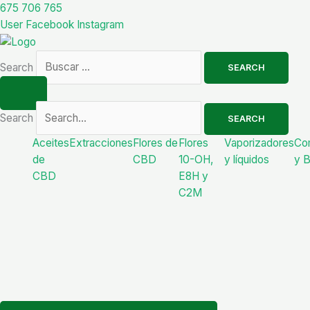
Ir
India
675 706 765
al
Aceite
User
Facebook
Instagram
contenido
de
Cañamo
Search
SEARCH
Frambuesa
cantidad
Search
SEARCH
Aceites
Extracciones
Flores de
Flores
Vaporizadores
Co
de
CBD
10-OH,
y líquidos
y 
CBD
E8H y
C2M