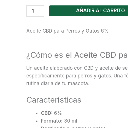
Aceite
AÑADIR AL CARRITO
CBD
para
Aceite CBD para Perros y Gatos 6%
mascotas
6%
cantidad
¿Cómo es el Aceite CBD pa
Un aceite elaborado con CBD y aceite de se
específicamente para perros y gatos. Una fór
rutina diaria de tu mascota.
Características
CBD:
6%
Formato:
30 ml