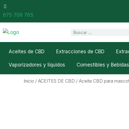
Ir
al
675 706 765
contenido
Search
Aceites de CBD
Extracciones de CBD
Extra
Vaporizadores y líquidos
Comestibles y Bebidas
Inicio
/
ACEITES DE CBD
/ Aceite CBD para masco