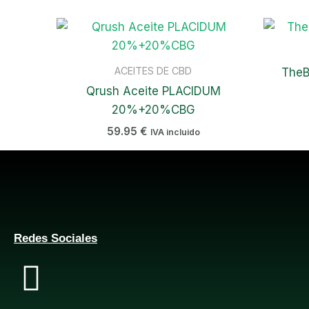
ACEITES DE CBD
TheB
Qrush Aceite PLACIDUM
20%+20%CBG
59.95
€
IVA incluido
Redes Sociales
F