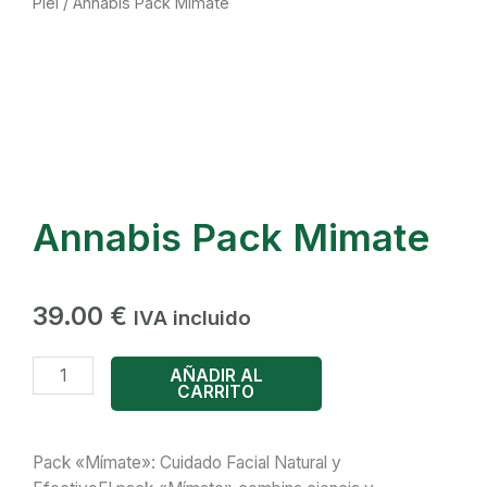
Piel
/ Annabis Pack Mimate
Annabis Pack Mimate
39.00
€
IVA incluido
Annabis
AÑADIR AL
CARRITO
Pack
Mimate
cantidad
Pack «Mímate»: Cuidado Facial Natural y