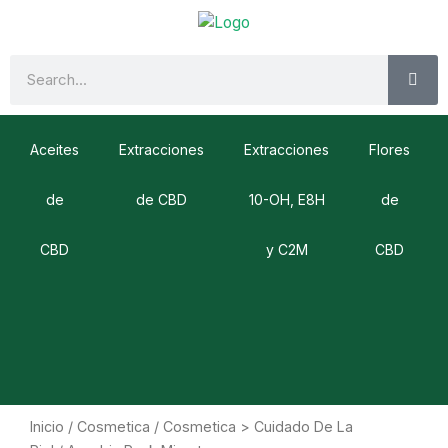
Ir
al
contenido
SE
Search
Aceites
Extracciones
Extracciones
Flores
de
de CBD
10-OH, E8H
de
CBD
y C2M
CBD
Inicio
/
Cosmetica
/
Cosmetica > Cuidado De La