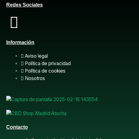
Redes Sociales
F
a
Información
c
Aviso legal
e
Política de privacidad
Política de cookies
b
Nosotros
o
o
k
Contacto