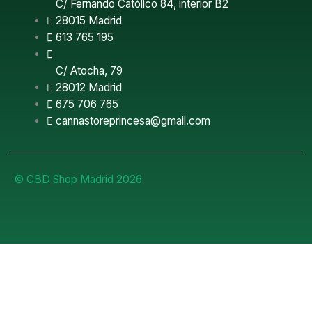
C/ Fernando Católico 84, interior B2
28015 Madrid
613 765 195
C/ Atocha, 79
28012 Madrid
675 706 765
cannastoreprincesa@gmail.com
© CBD Shop Madrid 2026