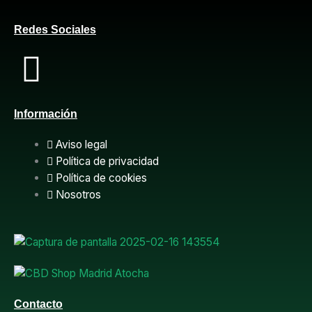
Redes Sociales
F
a
Información
c
Aviso legal
e
Política de privacidad
Política de cookies
b
Nosotros
o
o
Contacto