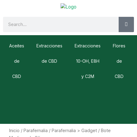
Ir
al
contenido
SE
Search
Aceites
Extracciones
Extracciones
Flores
de
de CBD
10-OH, E8H
de
CBD
y C2M
CBD
Inicio
/
Parafernalia
/
Parafernalia > Gadget
/ Bote