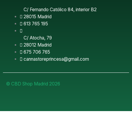
k
C/ Fernando Católico 84, interior B2
28015 Madrid
613 765 195
C/ Atocha, 79
28012 Madrid
675 706 765
cannastoreprincesa@gmail.com
© CBD Shop Madrid 2026