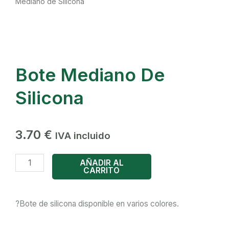
Mediano de Silicona
Bote Mediano De
Silicona
3.70
€
IVA incluido
Bote
AÑADIR AL
CARRITO
Mediano
de
Silicona
?Bote de silicona disponible en varios colores.
cantidad