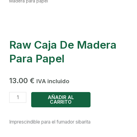
Madera para papel
Raw Caja De Madera
Para Papel
13.00
€
IVA incluido
Raw
AÑADIR AL
CARRITO
Caja
de
Madera
Imprescindible para el fumador sibarita
para
papel