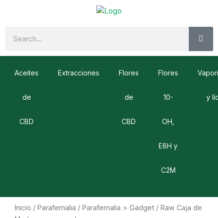
Ir
al
contenido
SE
Search
Aceites
Extracciones
Flores
Flores
Vapor
de
de
10-
y l
CBD
CBD
OH,
E8H y
C2M
Inicio
/
Parafernalia
/
Parafernalia > Gadget
/ Raw Caja de