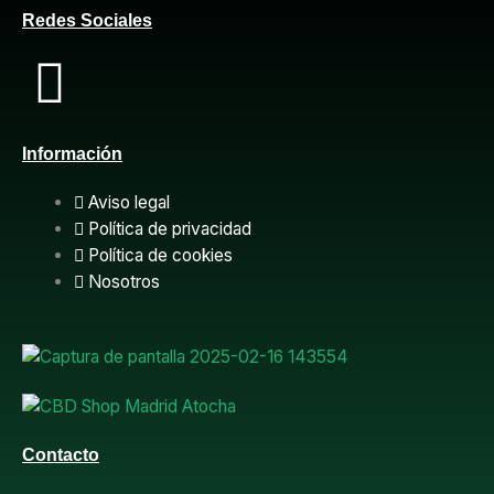
Redes Sociales
F
a
Información
c
Aviso legal
e
Política de privacidad
Política de cookies
b
Nosotros
o
o
k
Contacto