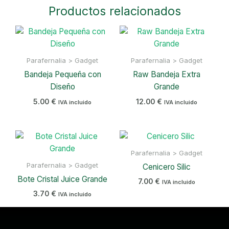
cantidad
Productos relacionados
Parafernalia > Gadget
Parafernalia > Gadget
Bandeja Pequeña con
Raw Bandeja Extra
Diseño
Grande
5.00
€
12.00
€
IVA incluido
IVA incluido
Parafernalia > Gadget
Parafernalia > Gadget
Cenicero Silic
Bote Cristal Juice Grande
7.00
€
IVA incluido
3.70
€
IVA incluido