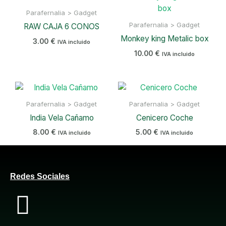
Parafernalia > Gadget
Parafernalia > Gadget
RAW CAJA 6 CONOS
Monkey king Metalic box
3.00
€
IVA incluido
10.00
€
IVA incluido
Parafernalia > Gadget
Parafernalia > Gadget
India Vela Cañamo
Cenicero Coche
8.00
€
5.00
€
IVA incluido
IVA incluido
Redes Sociales
F