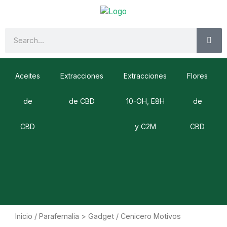
Ir
al
contenido
SE
Search
Aceites
Extracciones
Extracciones
Flores
de
de CBD
10-OH, E8H
de
CBD
y C2M
CBD
Inicio
/
Parafernalia > Gadget
/ Cenicero Motivos