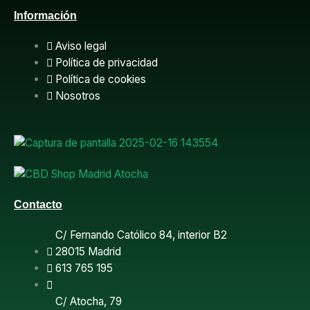
a
Información
c
Aviso legal
e
Política de privacidad
Política de cookies
b
Nosotros
o
o
k
Contacto
C/ Fernando Católico 84, interior B2
28015 Madrid
613 765 195
C/ Atocha, 79