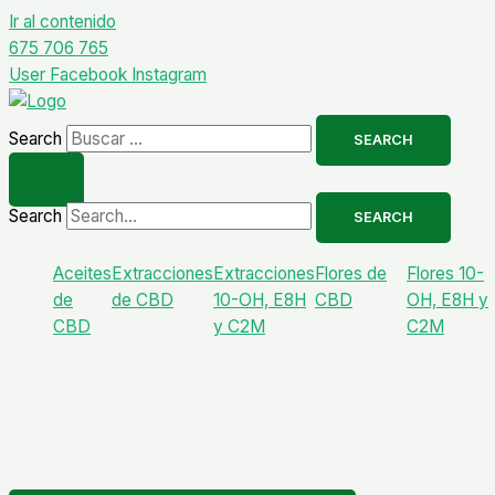
Ir al contenido
675 706 765
User
Facebook
Instagram
Search
SEARCH
Search
SEARCH
Aceites
Extracciones
Extracciones
Flores de
Flores 10-
de
de CBD
10-OH, E8H
CBD
OH, E8H y
CBD
y C2M
C2M