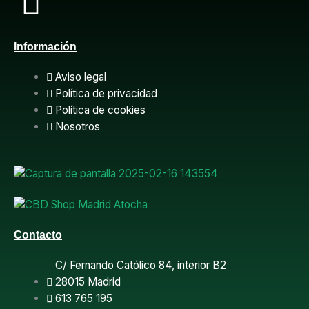
F
a
Información
c
Aviso legal
e
Política de privacidad
Política de cookies
b
Nosotros
o
o
k
Contacto
C/ Fernando Católico 84, interior B2
28015 Madrid
613 765 195