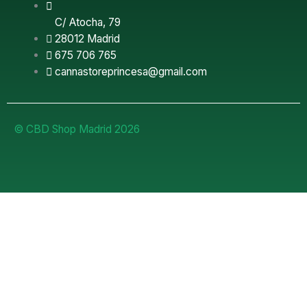
C/ Atocha, 79
28012 Madrid
675 706 765
cannastoreprincesa@gmail.com
© CBD Shop Madrid 2026