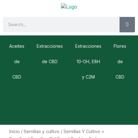
Ir
al
contenido
SE
Search
Aceites
Extracciones
Extracciones
Flores
de
de CBD
10-OH, E8H
de
CBD
y C2M
CBD
Inicio
/
Semillas y cultivo
/
Semillas Y Cultivo >