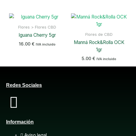
Flores > Flores CBD
Flores de CBD
Iguana Cherry 5gr
Manná Rock&Rolla OCK
16.00
€
IVA incluido
1gr
5.00
€
IVA incluido
Redes Sociales
F
a
Información
c
Aviso legal