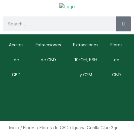
Ir
al
contenido
SE
Search
Aceites
Extracciones
Extracciones
Flores
de
de CBD
10-OH, E8H
de
CBD
y C2M
CBD
Inicio
/
Flores
/
Flores de CBD
/ Iguana Gorilla Glue 2gr