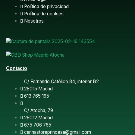
e
Política de privacidad
Política de cookies
b
Nosotros
o
o
k
Contacto
C/ Fernando Católico 84, interior B2
28015 Madrid
613 765 195
C/ Atocha, 79
28012 Madrid
675 706 765
cannastoreprincesa@gmail.com