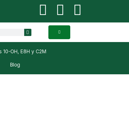
U
F
I
s
a
n
SEARCH
e
c
s
r
e
t
es 10-OH, E8H y C2M
b
a
Blog
o
g
o
r
k
a
m