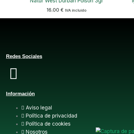
Natur West Durban Poison 3gr
16.00
€
IVA incluido
Redes Sociales
F
a
Información
c
Aviso legal
e
Política de privacidad
Política de cookies
b
Nosotros