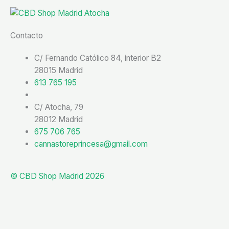
o
k
Contacto
C/ Fernando Católico 84, interior B2
28015 Madrid
613 765 195
C/ Atocha, 79
28012 Madrid
675 706 765
cannastoreprincesa@gmail.com
© CBD Shop Madrid 2026