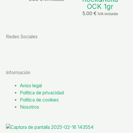
OCK 1gr
5.00
€
IVA incluido
Redes Sociales
F
a
Información
c
Aviso legal
e
Política de privacidad
Política de cookies
b
Nosotros
o