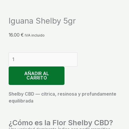
Iguana Shelby 5gr
16.00
€
IVA incluido
Iguana
Shelby
5gr
AÑADIR AL
cantidad
CARRITO
Shelby CBD — cítrica, resinosa y profundamente
equilibrada
¿Cómo es la Flor Shelby CBD?