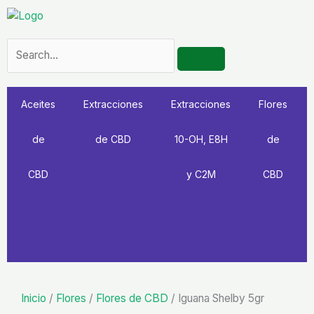
Ir
al
contenido
SEARCH
Search
Aceites
Extracciones
Extracciones
Flores
de
de CBD
10-OH, E8H
de
CBD
y C2M
CBD
Inicio
/
Flores
/
Flores de CBD
/ Iguana Shelby 5gr