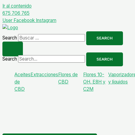
Ir al contenido
675 706 765
User
Facebook
Instagram
Search
SEARCH
Search
SEARCH
Aceites
Extracciones
Flores de
Flores 10-
Vaporizador
de
CBD
OH, E8H y
y líquidos
CBD
C2M