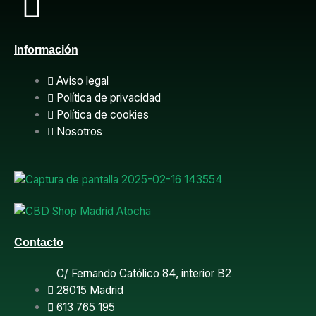
F
a
Información
c
Aviso legal
e
Política de privacidad
Política de cookies
b
Nosotros
o
o
k
Contacto
C/ Fernando Católico 84, interior B2
28015 Madrid
613 765 195