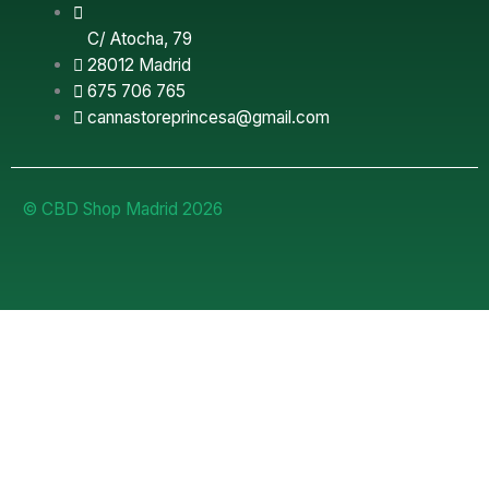
C/ Atocha, 79
28012 Madrid
675 706 765
cannastoreprincesa@gmail.com
© CBD Shop Madrid 2026