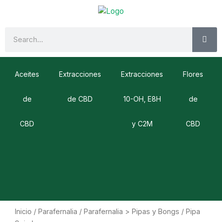
Ir
al
contenido
SE
Search
Aceites
Extracciones
Extracciones
Flores
de
de CBD
10-OH, E8H
de
CBD
y C2M
CBD
Inicio
/
Parafernalia
/
Parafernalia > Pipas y Bongs
/ Pipa