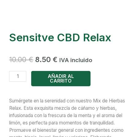
Sensitve CBD Relax
El
El
10.00
€
8.50
€
IVA incluido
precio
precio
original
actual
Sensitve
AÑADIR AL
era:
es:
CARRITO
CBD
10.00 €.
8.50 €.
Relax
cantidad
Sumérgete en la serenidad con nuestro Mix de Hierbas
Relax. Esta exquisita mezcla de cáñamo y hierbas,
infusionada con la frescura de la menta y el aroma del
limón, es perfecta para momentos de tranquilidad.
Promueve el bienestar general con ingredientes como