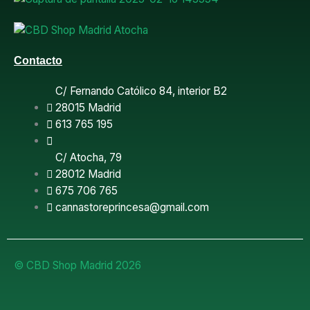
o
o
k
Contacto
C/ Fernando Católico 84, interior B2
28015 Madrid
613 765 195
C/ Atocha, 79
28012 Madrid
675 706 765
cannastoreprincesa@gmail.com
© CBD Shop Madrid 2026