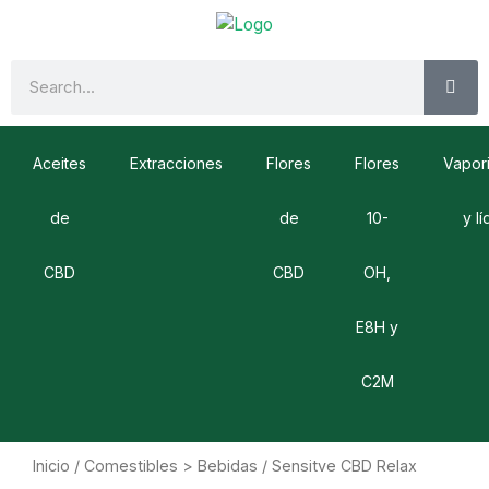
Ir
al
contenido
SE
Search
Aceites
Extracciones
Flores
Flores
Vapor
de
de
10-
y l
CBD
CBD
OH,
E8H y
C2M
Inicio
/
Comestibles > Bebidas
/ Sensitve CBD Relax