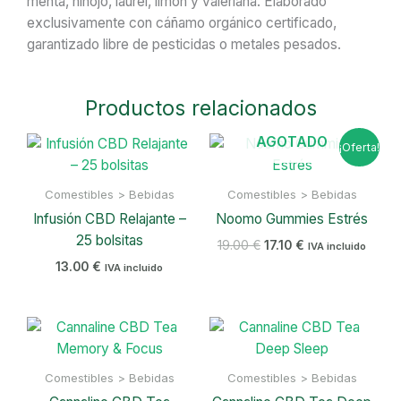
menta, hinojo, laurel, limón y valeriana. Elaborado
exclusivamente con cáñamo orgánico certificado,
garantizado libre de pesticidas o metales pesados.
Productos relacionados
El
El
AGOTADO
¡Oferta!
precio
precio
original
actual
era:
es:
Comestibles > Bebidas
Comestibles > Bebidas
19.00 €.
17.10 €.
Infusión CBD Relajante –
Noomo Gummies Estrés
25 bolsitas
19.00
€
17.10
€
IVA incluido
13.00
€
IVA incluido
Comestibles > Bebidas
Comestibles > Bebidas