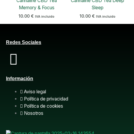
Cannaline CBD Tea
Cannaline CBD Tea Deep
Memory & Focus
Sleep
10.00
€
10.00
€
IVA incluido
IVA incluido
Redes Sociales
F
a
Información
c
Aviso legal
e
Política de privacidad
Política de cookies
b
Nosotros