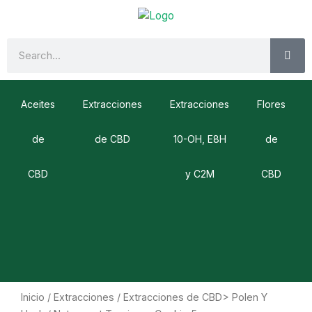
Ir
al
contenido
SE
Search
Aceites
Extracciones
Extracciones
Flores
de
de CBD
10-OH, E8H
de
CBD
y C2M
CBD
Inicio
/
Extracciones
/
Extracciones de CBD> Polen Y