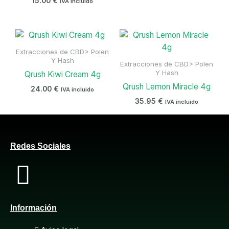
15.00
€
IVA incluido
Extracciones de CBD> Polen
Y Hash
Extracciones de CBD> Polen
Y Hash
Qrush Kiwi Cream 4g
Qrush Lemon Miracle 4g
24.00
€
IVA incluido
35.95
€
IVA incluido
Redes Sociales
F
a
Información
c