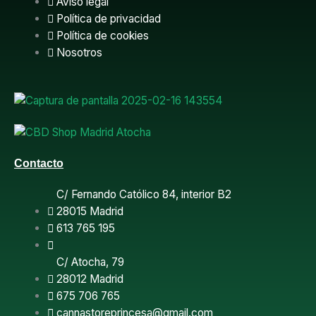
Aviso legal
e
Política de privacidad
Política de cookies
b
Nosotros
o
o
k
Contacto
C/ Fernando Católico 84, interior B2
28015 Madrid
613 765 195
C/ Atocha, 79
28012 Madrid
675 706 765
cannastoreprincesa@gmail.com