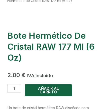
Hermético de Cristal RAW 177 ml (6 oz)
Bote Hermético De
Cristal RAW 177 Ml (6
Oz)
2.00
€
IVA incluido
Bote
AÑADIR AL
CARRITO
Hermético
de
Cristal
Un bote de cristal hermético RAW diseñado para