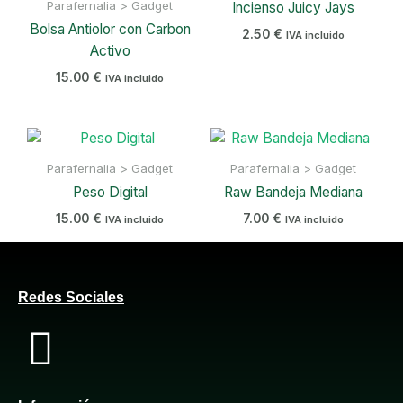
Parafernalia > Gadget
Incienso Juicy Jays
Bolsa Antiolor con Carbon
2.50
€
IVA incluido
Activo
15.00
€
IVA incluido
Parafernalia > Gadget
Parafernalia > Gadget
Peso Digital
Raw Bandeja Mediana
15.00
€
7.00
€
IVA incluido
IVA incluido
Redes Sociales
F
a