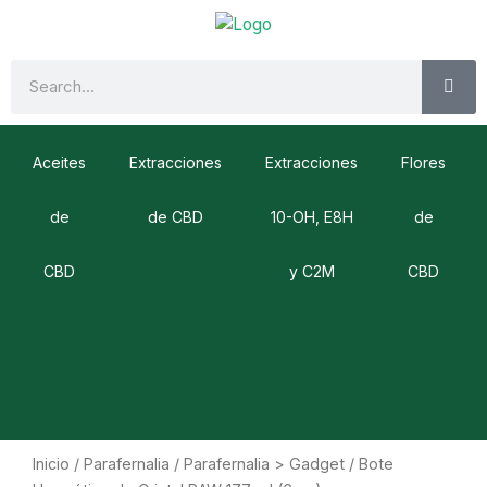
Ir
al
contenido
SE
Search
Aceites
Extracciones
Extracciones
Flores
de
de CBD
10-OH, E8H
de
CBD
y C2M
CBD
Inicio
/
Parafernalia
/
Parafernalia > Gadget
/ Bote