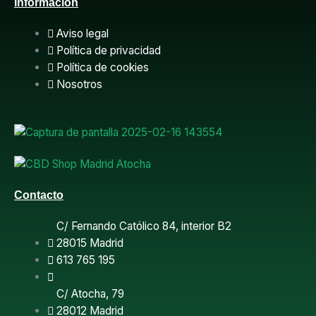
Información
c
Aviso legal
e
Política de privacidad
Política de cookies
b
Nosotros
o
o
k
Contacto
C/ Fernando Católico 84, interior B2
28015 Madrid
613 765 195
C/ Atocha, 79
28012 Madrid