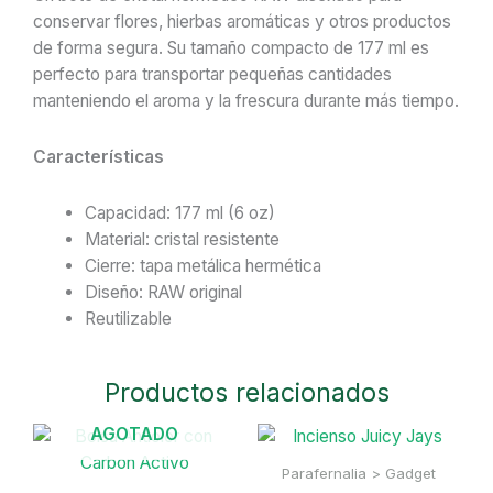
RAW
conservar flores, hierbas aromáticas y otros productos
177
de forma segura. Su tamaño compacto de 177 ml es
ml
perfecto para transportar pequeñas cantidades
(6
manteniendo el aroma y la frescura durante más tiempo.
oz)
cantidad
Características
Capacidad: 177 ml (6 oz)
Material: cristal resistente
Cierre: tapa metálica hermética
Diseño: RAW original
Reutilizable
Productos relacionados
AGOTADO
Parafernalia > Gadget