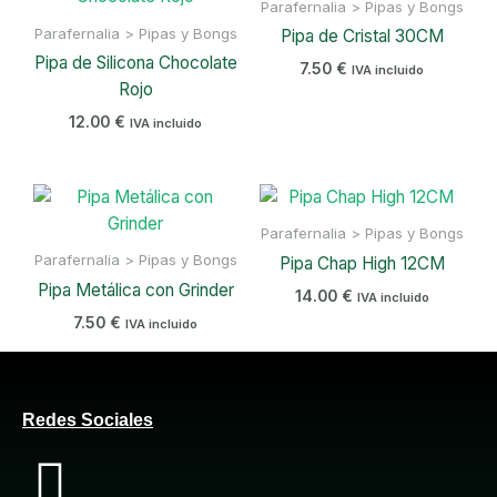
Parafernalia > Pipas y Bongs
Parafernalia > Pipas y Bongs
Pipa de Cristal 30CM
Pipa de Silicona Chocolate
7.50
€
IVA incluido
Rojo
12.00
€
IVA incluido
Parafernalia > Pipas y Bongs
Parafernalia > Pipas y Bongs
Pipa Chap High 12CM
Pipa Metálica con Grinder
14.00
€
IVA incluido
7.50
€
IVA incluido
Redes Sociales
F