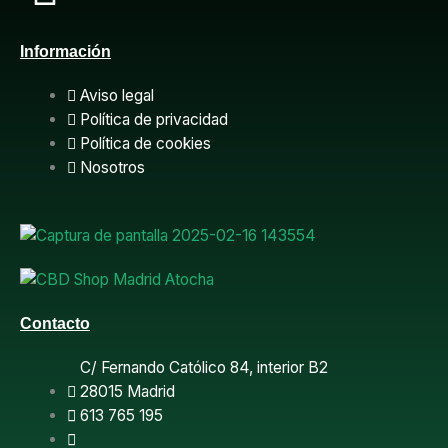
a
Información
c
Aviso legal
e
Política de privacidad
Política de cookies
b
Nosotros
o
o
k
Contacto
C/ Fernando Católico 84, interior B2
28015 Madrid
613 765 195