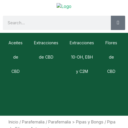
Ir
al
contenido
SE
Search
Aceites
Extracciones
Extracciones
Flores
de
de CBD
10-OH, E8H
de
CBD
y C2M
CBD
Inicio
/
Parafernalia
/
Parafernalia > Pipas y Bongs
/ Pipa