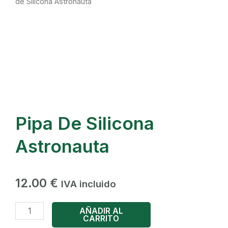
de Silicona Astronauta
Pipa De Silicona
Astronauta
12.00
€
IVA incluido
Pipa
AÑADIR AL
CARRITO
de